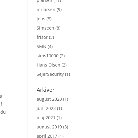
plarsen
(11)
d
mrlarsen
(9)
jens
(8)
Simseen
(8)
frisor
(5)
SMN
(4)
sims10000
(2)
Hans Olsen
(2)
SejerSecurity
(1)
Arkiver
ra
august 2023
(1)
af
juni 2023
(1)
 du
maj 2021
(1)
august 2019
(3)
april 2017
(1)