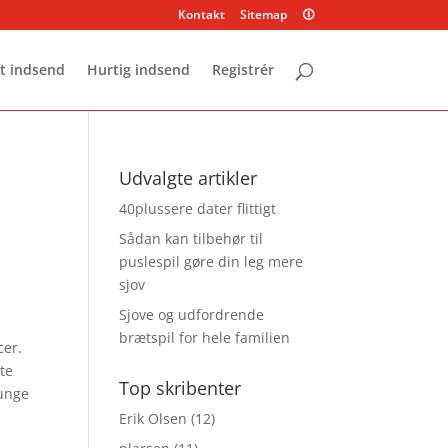
Kontakt
Sitemap
🛈
t indsend
Hurtig indsend
Registrér
Udvalgte artikler
40plussere dater flittigt
Sådan kan tilbehør til
puslespil gøre din leg mere
sjov
Sjove og udfordrende
brætspil for hele familien
cer.
te
Top skribenter
 unge
Erik Olsen
(12)