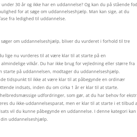
under 30 år og ikke har en uddannelse? Og kan du på stående fo
mulighed for at søge om uddannelseshjælp. Man kan sige, at du
ase fra ledighed til uddannelse.
søger om uddannelseshjælp, bliver du vurderet i forhold til tre
 du lige nu vurderes til at være klar til at starte på en
ndelige vilkår. Du har ikke brug for vejledning eller større fra
an starte på uddannelsen, modtager du uddannelseshjælp.
e tidspunkt til ikke at være klar til at påbegynde en ordinær
tende indsats, inden du om cirka 1 år er klar til at starte.
er helbredsmæssige udfordringer, som gør, at du har behov for ekst
res du ikke-uddannelsesparat, men er klar til at starte i et tilbud 
dsats vil du kunne påbegynde en uddannelse. I denne kategori kan
 i din uddannelseshjælp.