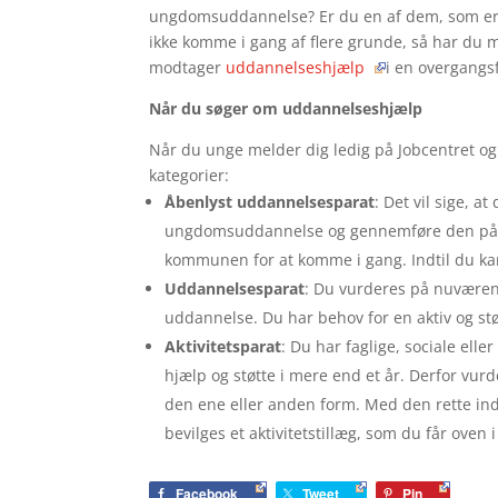
ungdomsuddannelse? Er du en af dem, som er 
ikke komme i gang af flere grunde, så har du 
modtager
uddannelseshjælp
i en overgangsf
Når du søger om uddannelseshjælp
Når du unge melder dig ledig på Jobcentret og 
kategorier:
Åbenlyst uddannelsesparat
: Det vil sige, at
ungdomsuddannelse og gennemføre den på almi
kommunen for at komme i gang. Indtil du k
Uddannelsesparat
: Du vurderes på nuværend
uddannelse. Du har behov for en aktiv og støt
Aktivitetsparat
: Du har faglige, sociale ell
hjælp og støtte i mere end et år. Derfor vurde
den ene eller anden form. Med den rette in
bevilges et aktivitetstillæg, som du får oven
Facebook
Tweet
Pin