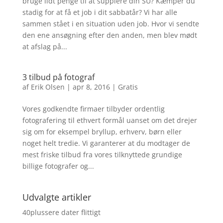
bruge lidt penge til at supplere din SU? Kæmper du
stadig for at få et job i dit sabbatår? Vi har alle
sammen stået i en situation uden job. Hvor vi sendte
den ene ansøgning efter den anden, men blev mødt
at afslag på...
3 tilbud på fotograf
af
Erik Olsen
|
apr 8, 2016
|
Gratis
Vores godkendte firmaer tilbyder ordentlig
fotografering til ethvert formål uanset om det drejer
sig om for eksempel bryllup, erhverv, børn eller
noget helt tredie. Vi garanterer at du modtager de
mest friske tilbud fra vores tilknyttede grundige
billige fotografer og...
Udvalgte artikler
40plussere dater flittigt